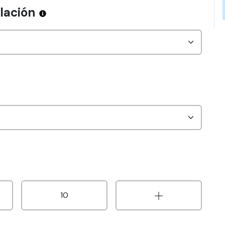
alación
10