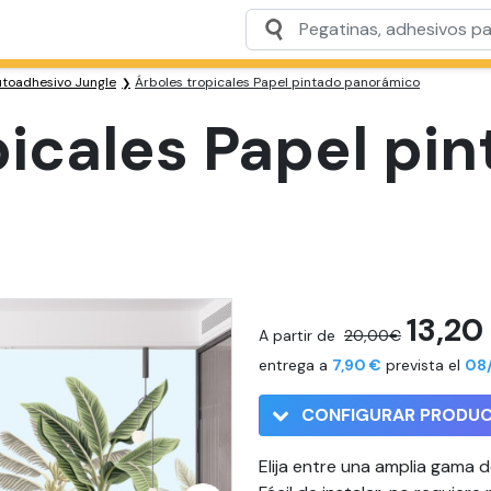
utoadhesivo Jungle
Árboles tropicales Papel pintado panorámico
picales Papel pi
13,20
A partir de
20,00€
entrega a
7,90 €
prevista el
08/
CONFIGURAR PRODU
Elija entre una amplia gama 