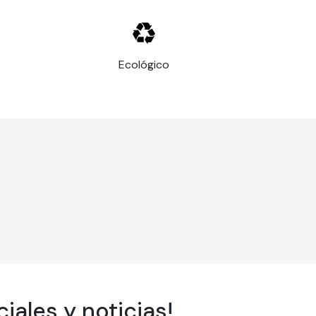
Ecológico
EN 13501 y M1
iales y noticias!