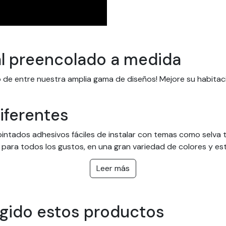
al preencolado a medida
ado de entre nuestra amplia gama de diseños! Mejore su habit
iferentes
intados adhesivos fáciles de instalar con temas como selva tro
s para todos los gustos, en una gran variedad de colores y e
í como en negocios y oficinas.
Leer más
dida y fáciles de instalar
para adaptarse a cualquier habitación y son fáciles de coloc
egido estos productos
ción. ¡Y ni siquiera necesita pegamento! Nuestros papeles p