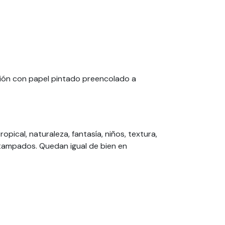
ación con papel pintado preencolado a
pical, naturaleza, fantasía, niños, textura,
stampados. Quedan igual de bien en
ar. Puede pedir su papel pintado a medida,
intados están todos preencolados. Este