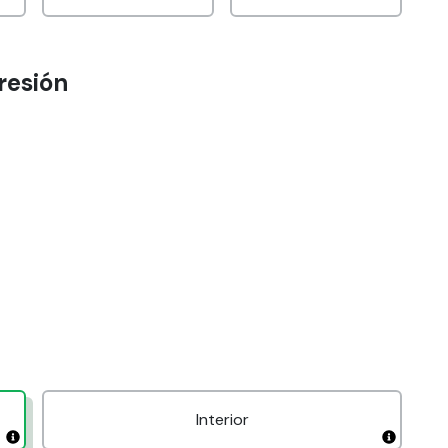
resión
Claro
Reposicionable
Magnético
H
Interior