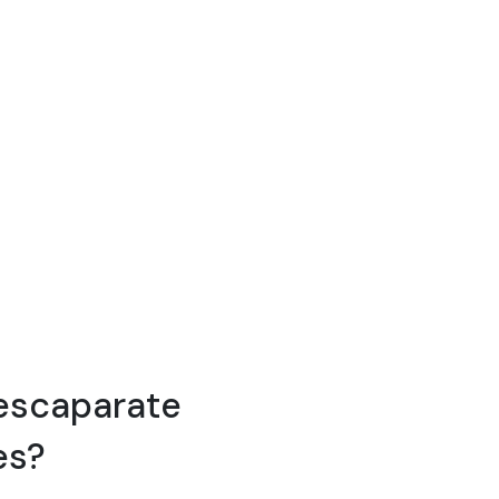
 escaparate
es?