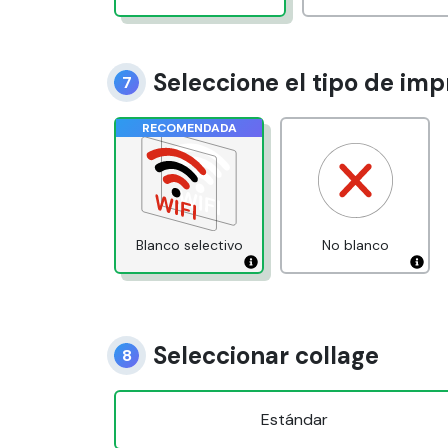
Seleccionar el material
Seleccione el tipo de imp
6
7
RECOMENDADA
Blanco
Laminado blanco
Blanco selectivo
No blanco
Seleccionar collage
8
Estándar