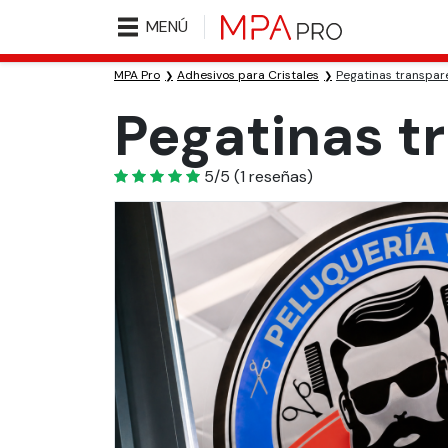
MENÚ
MPA Pro
Adhesivos para Cristales
Pegatinas transpare
Pegatinas tr
5
5/5
(
1
reseñas)