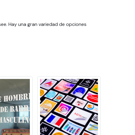
see. Hay una gran variedad de opciones
pegatinas llaman la atención y son una forma
cotidianos.
cantidad que desea.
l al final de la página y luego póngase
rates?
 sobre una superficie acristalada, como una
sibilidad y atraer la atención de los