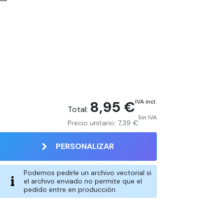
8,95 €
IVA incl.
Total:
Sin IVA
Precio unitario:
7,39 €
PERSONALIZAR
Podemos pedirle un archivo vectorial si
ondeado
Rectángulo redondeado
el archivo enviado no permite que el
pedido entre en producción.