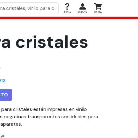
AYDUA
CUENTA
CESTA
 cristales​
.
/13
CTO
para cristales están impresas en vinilo
as pegatinas transparentes son ideales para
caparates.
ie?