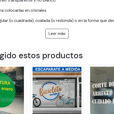
inilo transparente y no blanco.
a colocarlas en cristales.
lar (o cuadrada), ovalada (o redonda) o en la forma que de
Leer más
parente de alta calidad. Aplicables en cualquier soporte, sus 
eden servir como herramienta de decoración en sus objetos 
egido estos productos
ealizado e indíquenos simplemente los tamaños, el corte y la 
eño en el módulo de nuestra página web. Siga el vídeo tutoria
nilo transparente para escapa
e marketing eficaz que consiste en aplicar imágenes impresas
e numerosas ventajas a las empresas que buscan mejorar su vi