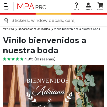
MENÚ
AYDUA
CUENTA
CESTA
MPA Pro
Decoraciones en bodas
Vinilo bienvenidos a nuestra boda
Vinilo bienvenidos a
nuestra boda
4.8
4.8/5
(
13
reseñas)