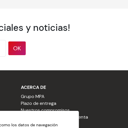
iales y noticias!
OK
ACERCA DE
, non-abrasive, free from aggressive
Grupo MPA
Plazo de entrega
Nuestros compromisos
Condiciones generales de venta
CGU de la cesta
 como los datos de navegación