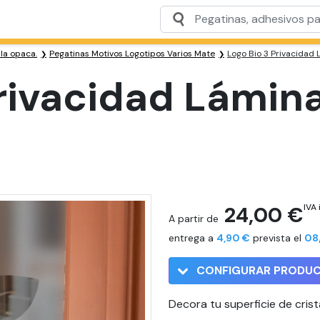
ula opaca.
Pegatinas Motivos Logotipos Varios Mate
Logo Bio 3 Privacidad
Privacidad Lámin
24,00 €
IVA 
A partir de
entrega a
4,90 €
prevista el
08
CONFIGURAR PRODU
Decora tu superficie de crist