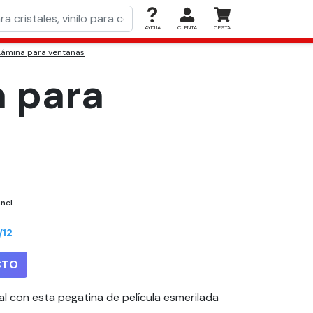
AYDUA
CUENTA
CESTA
 Lámina para ventanas
a para
incl.
/12
CTO
al con esta pegatina de película esmerilada