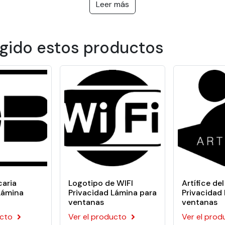
outside view
Leer más
ms, showers and confidential public or private areas: doctors' s
 polymer film coated with an acrylic pressure-sensitive adhes
egido estos productos
caria
Logotipo de WIFI
Artífice de
Lámina
Privacidad Lámina para
Privacidad
ventanas
ventanas
ucto
Ver el producto
Ver el prod