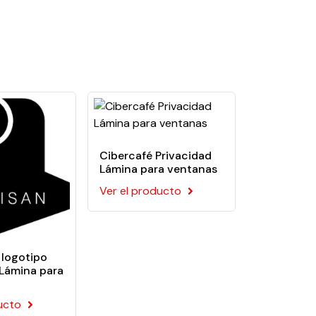
urgeries, banks, laboratories, offices, etc.
ive. This film is recommended for flat
Cibercafé Privacidad
Lámina para ventanas
Ver el producto
l logotipo
 Lámina para
ucto