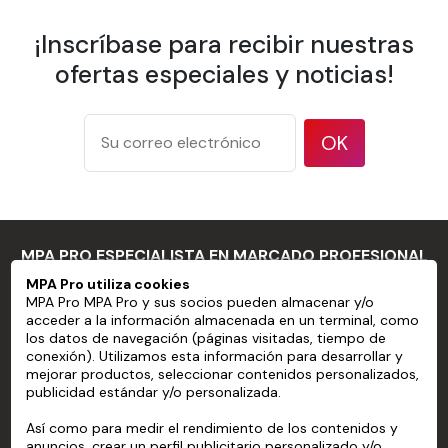
Resistencia a
la
-40°C a +90°C
¡Inscríbase para recibir nuestras
temperatura
ofertas especiales y noticias!
Superficies
onduladas o
altamente
OK
Límites de
irregulares, o con
aplicación
características
como grandes
remaches o
cabezas de pernos
MPA PRO ESPECIALISTA EN MARCADO PROFESIONAL
Sustratos que no
MPA Pro utiliza cookies
tienen una
MPA Pro MPA Pro y sus socios pueden almacenar y/o
MPA PRO
acceder a la información almacenada en un terminal, como
superficie limpia y
los datos de navegación (páginas visitadas, tiempo de
lisa, o con poca
SERVICIOS
conexión). Utilizamos esta información para desarrollar y
cohesión entre la
mejorar productos, seleccionar contenidos personalizados,
publicidad estándar y/o personalizada.
CUENTA
pintura y el
sustrato
Así como para medir el rendimiento de los contenidos y
AYUDA
anuncios, crear un perfil publicitario personalizado y/o