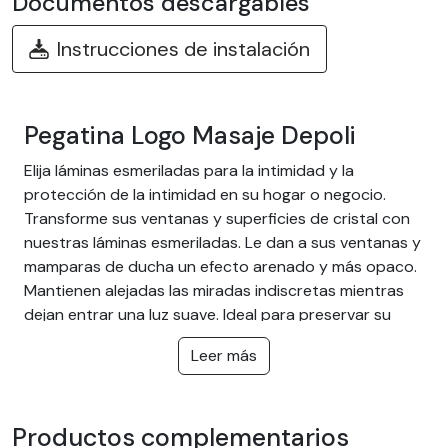
Documentos descargables
Instrucciones de instalación
Pegatina Logo Masaje Depoli
Elija láminas esmeriladas para la intimidad y la
protección de la intimidad en su hogar o negocio.
Transforme sus ventanas y superficies de cristal con
nuestras láminas esmeriladas. Le dan a sus ventanas y
mamparas de ducha un efecto arenado y más opaco.
Mantienen alejadas las miradas indiscretas mientras
dejan entrar una luz suave. Ideal para preservar su
intimidad sin oscurecer la habitación y protegerle de
Leer más
las miradas del exterior.
La ventaja de las láminas
esmeriladas:
Productos complementarios