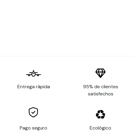
Material
PVC polímero
Proceso de
Calandrado
fabricación
Material
PVC
Vida útil
8 años
Resistencia
Interior y exterior
Espesor
80 µm
Superficie de
Plana
aplicación
Entrega rápida
95% de clientes
Vidrio, metal,
satisfechos
madera barnizada,
pintura, algunos
Sustratos
plásticos rígidos,
aluminio, metal,
Pago seguro
Ecológico
acrílico