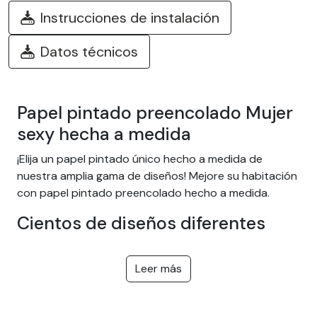
Instrucciones de instalación
Datos técnicos
Papel pintado preencolado Mujer
sexy hecha a medida
¡Elija un papel pintado único hecho a medida de
nuestra amplia gama de diseños! Mejore su habitación
con papel pintado preencolado hecho a medida.
Cientos de diseños diferentes
Elija entre nuestra amplia gama de papeles pintados
adhesivos fáciles de instalar con temas como selva
Leer más
tropical, naturaleza, fantasía, niños, textura, paisaje... ¡y
muchos más! Ofrecemos diseños para todos los
gustos, en una gran variedad de colores y