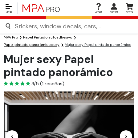
MENÚ
AYDUA
CUENTA
CESTA
MPA Pro
Papel Pintado autoadhesivo
Papel pintado panorámico sexy
Mujer sexy Papel pintado panorámico
Mujer sexy Papel
pintado panorámico
3
3/5
(
1
reseñas)
<
>