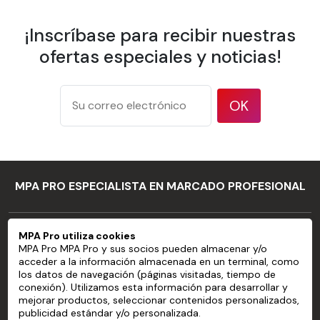
Papel pintado personalizado sin
PVC preencolado
¡Inscríbase para recibir nuestras
ofertas especiales y noticias!
Propiedad
Detalles
Ancho de la
OK
600 mm
banda
Solapamiento
Borde a borde
175 g/m² según el
Peso
método de prueba ISO
MPA PRO ESPECIALISTA EN MARCADO PROFESIONAL
536
177 micrones / 7 mil
Espesor
según el método de
MPA PRO
MPA Pro utiliza cookies
prueba ISO 534
MPA Pro MPA Pro y sus socios pueden almacenar y/o
SERVICIOS
94 % según el método
acceder a la información almacenada en un terminal, como
Opacidad
de prueba TAPPI T 425
los datos de navegación (páginas visitadas, tiempo de
CUENTA
conexión). Utilizamos esta información para desarrollar y
83 % según el método de
mejorar productos, seleccionar contenidos personalizados,
Brillo
prueba ISO 2470
publicidad estándar y/o personalizada.
AYUDA