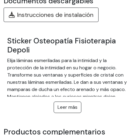
Documentos descargables
Instrucciones de instalación
Sticker Osteopatía Fisioterapia
Depoli
Elija láminas esmeriladas para la intimidad y la
protección de la intimidad en su hogar o negocio.
Transforme sus ventanas y superficies de cristal con
nuestras láminas esmeriladas. Le dan a sus ventanas y
mamparas de ducha un efecto arenado y más opaco.
Mantienen alejados a los curiosos mientras dejan
entrar una luz suave. Ideales para preservar su
Leer más
intimidad sin oscurecer la habitación y protegerle de
las miradas del exterior.
La ventaja de las láminas
Productos complementarios