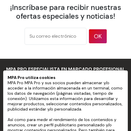
aplicación
¡Inscríbase para recibir nuestras
Resistencia a
ofertas especiales y noticias!
la
-40°C a +90°C
temperatura
Superficies
OK
onduladas o
altamente
Límites de
irregulares, o con
aplicación
características
como grandes
MPA PRO ESPECIALISTA EN MARCADO PROFESIONAL
remaches o
MPA Pro utiliza cookies
cabezas de pernos
MPA Pro MPA Pro y sus socios pueden almacenar y/o
MPA PRO
acceder a la información almacenada en un terminal, como
Sustratos que no
los datos de navegación (páginas visitadas, tiempo de
tienen una
SERVICIOS
conexión). Utilizamos esta información para desarrollar y
mejorar productos, seleccionar contenidos personalizados,
superficie limpia y
publicidad estándar y/o personalizada.
CUENTA
lisa, o con poca
cohesión entre la
Así como para medir el rendimiento de los contenidos y
AYUDA
anuncios, crear un perfil publicitario personalizado y/o
pintura y el
mostrar contenidos personalizados. Pero también para