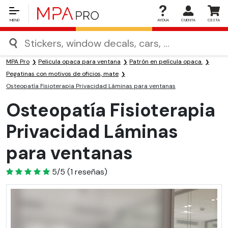
MENÚ
AYDUA
CUENTA
CESTA
MPA Pro
Pelicula opaca para ventana
Patrón en película opaca.
Pegatinas con motivos de oficios, mate
Osteopatía Fisioterapia Privacidad Láminas para ventanas
Osteopatía Fisioterapia
Privacidad Láminas
para ventanas
5
5/5
(
1
reseñas)