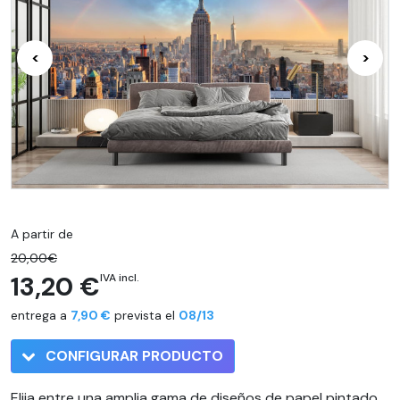
<
>
A partir de
20,00€
13,20 €
IVA incl.
entrega a
7,90 €
prevista el
08/13
CONFIGURAR PRODUCTO
Elija entre una amplia gama de diseños de papel pintado