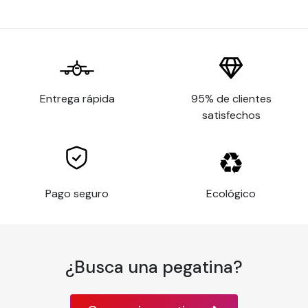
Las ventajas de nuestro papel
pintado
Instalación fácil y sin pegamento: simplemente
humedezca el reverso del visual
Entrega rápida
95% de clientes
No contiene PVC, por lo que es más respetuoso
satisfechos
con el medio ambiente.
Garantizado sin olor.
Acabado mate, ultra suave y colores vivos.
Resistente al agua y al moho.
Pago seguro
Ecológico
Elija la opción de kit de instalación para una fácil
aplicación del papel pintado en su pared. Este kit
incluye:
1 cúter
¿Busca una pegatina?
1 esponja
1 espátula