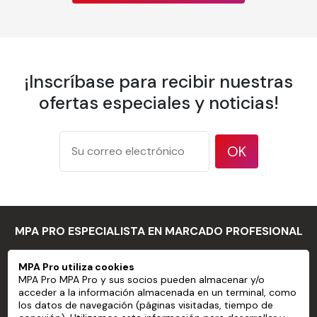
Papel pintado personalizado sin
PVC preencolado
¡Inscríbase para recibir nuestras
ofertas especiales y noticias!
Propiedad
Detalles
Ancho de la
OK
600 mm
banda
Solapamiento
Borde a borde
175 g/m² según el
Peso
método de prueba ISO
MPA PRO ESPECIALISTA EN MARCADO PROFESIONAL
536
177 micrones / 7 mil
Espesor
según el método de
MPA Pro utiliza cookies
MPA PRO
MPA Pro MPA Pro y sus socios pueden almacenar y/o
prueba ISO 534
acceder a la información almacenada en un terminal, como
SERVICIOS
94 % según el método
los datos de navegación (páginas visitadas, tiempo de
Opacidad