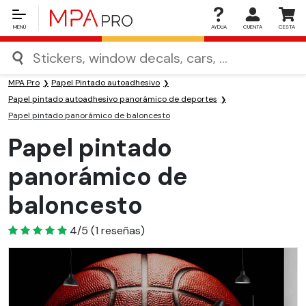
MENÚ
AYDUA
CUENTA
CESTA
MPA Pro
Papel Pintado autoadhesivo
Papel pintado autoadhesivo panorámico de deportes
Papel pintado panorámico de baloncesto
Papel pintado
panorámico de
baloncesto
4
4/5
(
1
reseñas)