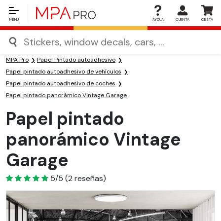
MENÚ
AYDUA
CUENTA
CESTA
MPA Pro
Papel Pintado autoadhesivo
Papel pintado autoadhesivo de vehículos
Papel pintado autoadhesivo de coches
Papel pintado panorámico Vintage Garage
Papel pintado
panorámico Vintage
Garage
5
5/5
(
2
reseñas)