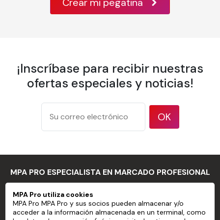
Crear mi pegatina
1 brocha para empapelar
Papel pintado personalizado sin
PVC preencolado
¡Inscríbase para recibir nuestras
ofertas especiales y noticias!
Propiedad
Detalles
Ancho de la
OK
600 mm
banda
Solapamiento
Borde a borde
175 g/m² según el
Peso
método de prueba ISO
MPA PRO ESPECIALISTA EN MARCADO PROFESIONAL
536
177 micrones / 7 mil
MPA Pro utiliza cookies
Espesor
según el método de
MPA PRO
MPA Pro MPA Pro y sus socios pueden almacenar y/o
prueba ISO 534
acceder a la información almacenada en un terminal, como