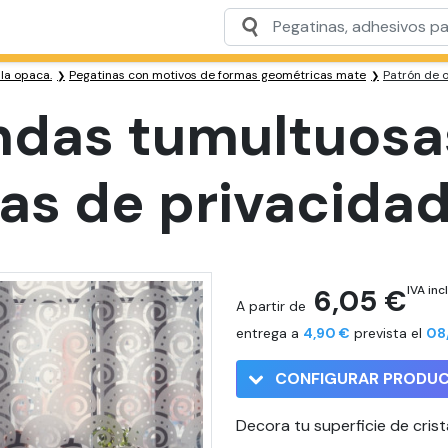
ula opaca.
Pegatinas con motivos de formas geométricas mate
Patrón de o
ndas tumultuosas
as de privacidad
6,05 €
IVA incl
A partir de
entrega a
4,90 €
prevista el
08
CONFIGURAR PRODU
Decora tu superficie de crist