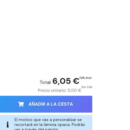
6,05 €
IVA incl.
Total:
Sin IVA
Precio unitario:
5,00 €
AÑADIR A LA CESTA
El motivo que vas a personalizar se
recortará en la lámina opaca. Podrás
ver a través del patrón.