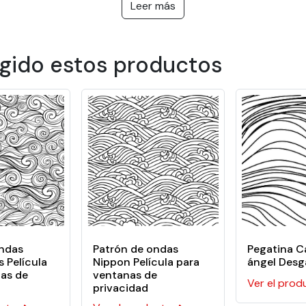
indiscretas.
Leer más
 casa, baños, duchas y áreas públicas o privadas confidencial
egido estos productos
olímero de PVC calandrado de 80 micrones recubierta con un adh
 planas.
ondas
Patrón de ondas
Pegatina C
 Película
Nippon Película para
ángel Desg
nas de
ventanas de
Ver el prod
privacidad