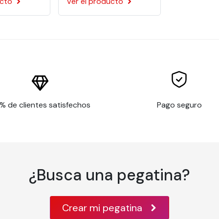
ucto
Ver el producto
izada, pintura, algunos plásticos rígidos,
% de clientes satisfechos
Pago seguro
ltamente irregulares, o con características
o cabezas de pernos
na superficie limpia y lisa, o con poca cohesión
rato
¿Busca una pegatina?
les
Crear mi pegatina