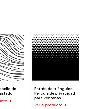
es: consultorios médicos, bancos,
esivo acrílico sensible a la presión. Esta
abello de
Patrón de triángulos.
astado
Película de privacidad
para ventanas.
ucto
Ver el producto