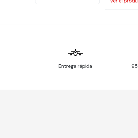
Ver el prod
Superficie de
Plana
aplicación
Vidrio, metal, madera barn
Sustratos
aluminio, metal, acrílico
Temperatura de
10°C a 30°C
aplicación
Resistencia a la
-40°C a +90°C
temperatura
Entrega rápida
95
Límites de
Superficies onduladas o a
aplicación
como grandes remaches 
Sustratos que no tienen u
entre la pintura y el sust
Acero inoxidable
Sustratos flexibles
Superficies tridimensiona
Consejos de uso
Preparación del sustrato