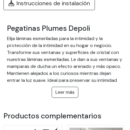
Instrucciones de instalación
Pegatinas Plumes Depoli
Elija láminas esmeriladas para la intimidad y la
protección de la intimidad en su hogar o negocio.
Transforme sus ventanas y superficies de cristal con
nuestras láminas esmeriladas. Le dan a sus ventanas y
mamparas de ducha un efecto arenado y más opaco.
Mantienen alejados a los curiosos mientras dejan
entrar la luz suave. Ideal para preservar su intimidad
sin oscurecer la habitación y protegerle de las
Leer más
miradas ajenas.
La ventaja de las láminas
esmeriladas:
Productos complementarios
Elimina el exceso de reflejos cercanos y lejanos.