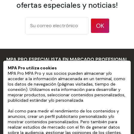
ofertas especiales y noticias!
temperatura
Superficies
onduladas o
OK
altamente
Límites de
irregulares, o con
aplicación
características
como grandes
remaches o
MPA PRO ESPECIALISTA EN MARCADO PROFESIONAL
cabezas de pernos
MPA Pro utiliza cookies
Sustratos que no
MPA Pro MPA Pro y sus socios pueden almacenar y/o
MPA PRO
acceder a la información almacenada en un terminal, como
tienen una
los datos de navegación (páginas visitadas, tiempo de
superficie limpia y
SERVICIOS
conexión). Utilizamos esta información para desarrollar y
lisa, o con poca
mejorar productos, seleccionar contenidos personalizados,
publicidad estándar y/o personalizada.
CUENTA
cohesión entre la
pintura y el
Así como para medir el rendimiento de los contenidos y
AYUDA
sustrato
anuncios, crear un perfil publicitario personalizado y/o
mostrar contenidos personalizados. Pero también para
Acero inoxidable
ACERCA DE
realizar estudios de mercado con el fin de generar datos
Sustratos flexibles
sobre la audiencia, gestionar las opiniones de los clientes,