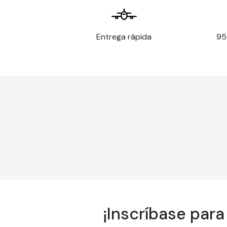
Propiedad
Detall
Entrega rápida
95
Ancho de la banda
600 m
Solapamiento
Borde 
Peso
175 g/
Espesor
177 mic
Opacidad
94 % s
Brillo
83 % s
Acabado
Mate
Temperatura de funcionamiento
15 a 30
Humedad de funcionamiento
15 a 80
No inflamable
Certifi
Resistencia a la temperatura
-40°C 
¡Inscríbase para