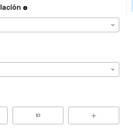
alación
10