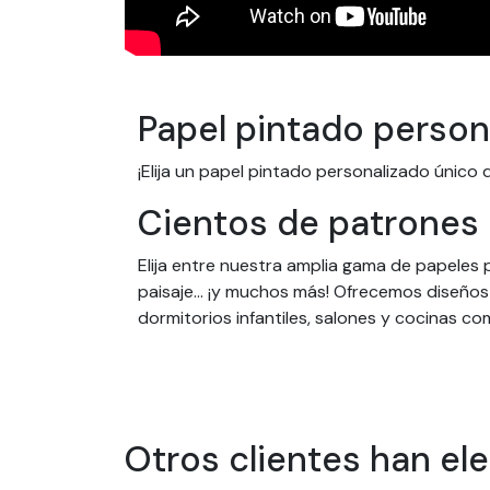
Papel pintado person
¡Elija un papel pintado personalizado únic
Cientos de patrones 
Elija entre nuestra amplia gama de papeles p
paisaje... ¡y muchos más! Ofrecemos diseño
dormitorios infantiles, salones y cocinas co
Papeles pintados pers
Nuestros papeles pintados están diseñados 
de las dimensiones de su pared o habitació
Otros clientes han el
pintado también se distingue por su durabil