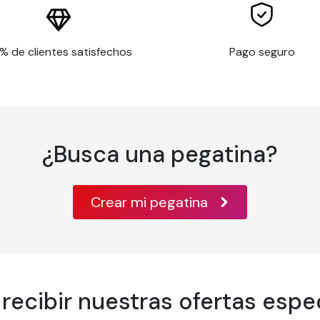
es
% de clientes satisfechos
Pago seguro
m
a borde
m² según el método de prueba ISO 536
rones / 7 mil según el método de prueba ISO 534
egún el método de prueba TAPPI T 425
egún el método de prueba ISO 2470
¿Busca una pegatina?
 °C
Crear mi pegatina
 % de humedad relativa
cado según las normas de seguridad contra incendios clase A 
a +90°C
 recibir nuestras ofertas espec