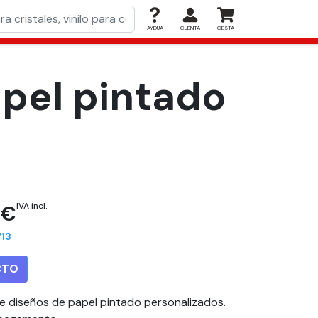
AYDUA
CUENTA
CESTA
apel pintado
 €
IVA incl.
13
CTO
de diseños de papel pintado personalizados.