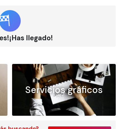
es!¡Has llegado!
Servicios gráficos
tás buscando?