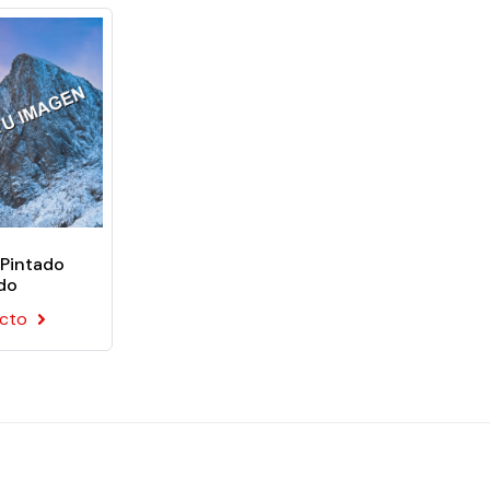
tro papel pintado
a con humedecer el reverso del visual
ológico.
vos.
fácil aplicación del papel pintado en su pared. El kit incluye:
 Pintado
do
ucto
izado sin PVC preencolado