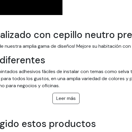
alizado con cepillo neutro p
o de nuestra amplia gama de diseños! Mejore su habitación co
diferentes
intados adhesivos fáciles de instalar con temas como selva tro
s para todos los gustos, en una amplia variedad de colores y
mo para negocios y oficinas.
onalizados fáciles de instalar
Leer más
para adaptarse a cualquier habitación y son fáciles de colo
n. ¡Y ni siquiera necesita pegamento! Todos nuestros papeles
egido estos productos
idad, que puede llegar a más de 20 años en interiores.