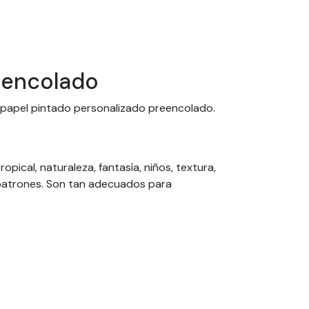
reencolado
n papel pintado personalizado preencolado.
pical, naturaleza, fantasía, niños, textura,
 patrones. Son tan adecuados para
car. Puede pedir su papel pintado a medida
 pintados están preencolados. Este papel