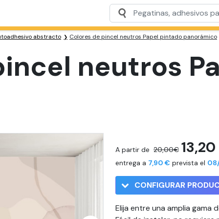
utoadhesivo abstracto
Colores de pincel neutros Papel pintado panorámico
pincel neutros P
13,20
A partir de
20,00€
entrega a
7,90 €
prevista el
08/
CONFIGURAR PRODU
Elija entre una amplia gama 