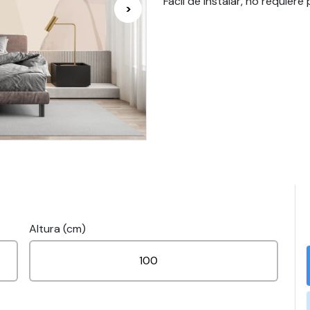
Fácil de instalar, no requier
>
Altura (cm)