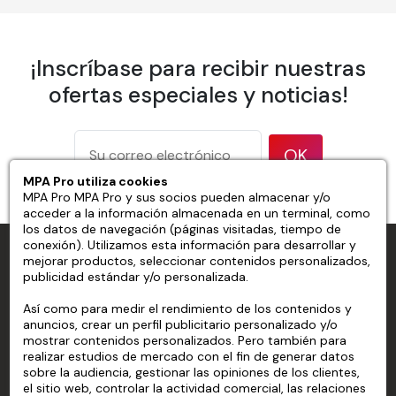
Papel pintado personalizado sin
PVC preencolado
¡Inscríbase para recibir nuestras
ofertas especiales y noticias!
Propiedad
Detalles
Ancho de la
OK
600 mm
banda
MPA Pro utiliza cookies
Solapamiento
Borde a borde
MPA Pro MPA Pro y sus socios pueden almacenar y/o
175 g/m² según el método de
acceder a la información almacenada en un terminal, como
Peso
los datos de navegación (páginas visitadas, tiempo de
prueba ISO 536
conexión). Utilizamos esta información para desarrollar y
MPA PRO ESPECIALISTA EN MARCADO PROFESIONAL
177 micrones / 7 mil según el
mejorar productos, seleccionar contenidos personalizados,
Espesor
publicidad estándar y/o personalizada.
método de prueba ISO 534
94 % según el método de prueba
MPA PRO
Así como para medir el rendimiento de los contenidos y
Opacidad
TAPPI T 425
anuncios, crear un perfil publicitario personalizado y/o
SERVICIOS
mostrar contenidos personalizados. Pero también para
83 % según el método de prueba
Brillo
realizar estudios de mercado con el fin de generar datos
ISO 2470
sobre la audiencia, gestionar las opiniones de los clientes,
CUENTA
el sitio web, controlar la actividad comercial, las relaciones
Acabado
Mate