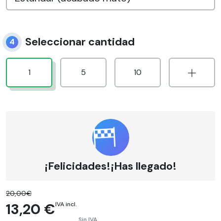
Seleccionar cantidad
4
1
5
10
¡Felicidades!¡Has llegado!
20,00€
13,20 €
IVA incl.
Sin IVA