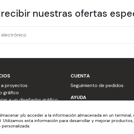
 recibir nuestras ofertas espec
CIOS
CUENTA
 a proyectos
Seguimiento de pedidos
o gráfico
AYUDA
tar a un diseñador gráfico
tar a un redactor
Vídeos de instalación
tario
Preguntas frecuentes
lmacenar y/o acceder a la información almacenada en un terminal,
). Utilizamos esta información para desarrollar y mejorar productos
uesto profesional
Servicio postventa
o personalizada.
tirse en revendedor
Asistencia para pedidos