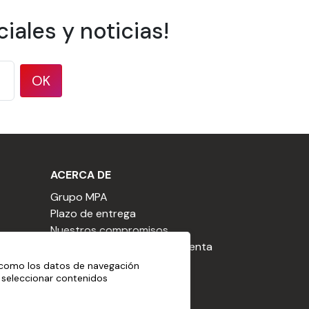
iales y noticias!
OK
ACERCA DE
Grupo MPA
Plazo de entrega
Nuestros compromisos
Condiciones generales de venta
CGU de la cesta
 como los datos de navegación
, seleccionar contenidos
Declaración sobre cookies
Aviso legal