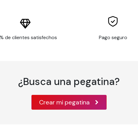
l, madera barnizada, pintura, algunos plásticos rígidos, aluminio
0°C
% de clientes satisfechos
Pago seguro
 onduladas o muy irregulares, o que contengan elementos 
e no tengan una superficie limpia y lisa, o con baja cohesión 
dable
exibles
 tridimensionales
¿Busca una pegatina?
Crear mi pegatina
intadas, deben limpiarse antes de aplicar la película adhesiva.
l metilado.