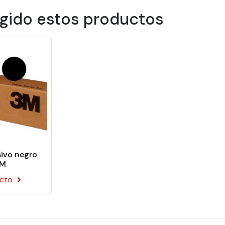
egido estos productos
calidad 3M Scotchcal™ Serie 50 pa
os opacos calandrados y dimensionalmente estables, desarroll
 vehículos, señalización, decoraciones para escaparates o ex
uperficies planas.
sivo negro
3M
 polímero
ucto
xterior