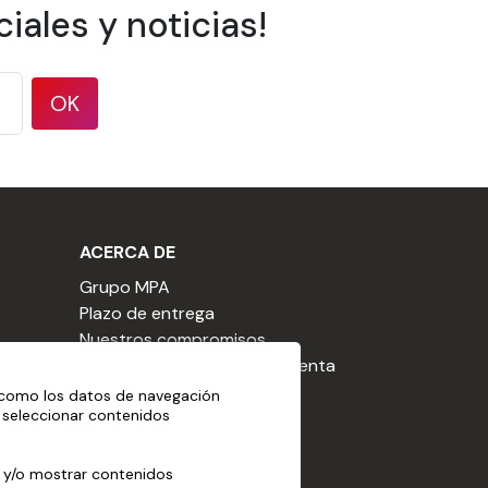
iales y noticias!
l 80 %.
OK
o debe ser líquido, no abrasivo, libre de
ACERCA DE
Grupo MPA
Plazo de entrega
Nuestros compromisos
Condiciones generales de venta
CGU de la cesta
 como los datos de navegación
, seleccionar contenidos
Declaración sobre cookies
Aviso legal
o y/o mostrar contenidos