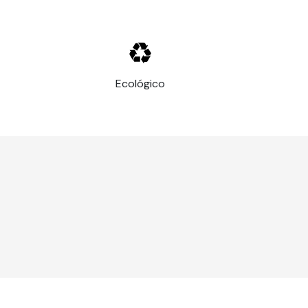
, metal, acrílico
Ecológico
como grandes remaches o cabezas de pernos
entre la pintura y el sustrato