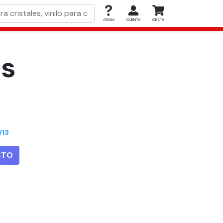
AYDUA
CUENTA
CESTA
is
.
/13
CTO