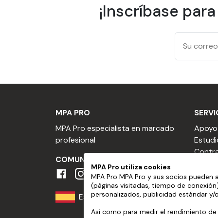
¡Inscríbase para
Compruebe la temperatura del sustrato, que
Se puede colocar en húmedo o en seco.
Cuidado
Espere siempre una semana después de la ap
Utilice el mismo tipo de producto de limpieza
disolventes agresivos y tener un pH entre 3 
MPA PRO
SERVI
La limpieza a alta presión debe cumplir cier
MPA Pro especialista en marcado
Apoyo
Presión máxima 80 bares.
profesional
Estudi
Temperatura máxima 25 °C.
Contra
COMUNIDAD MPA
No sitúe la boquilla a menos de 30 cm d
Contra
MPA Pro utiliza cookies
Mantenga el chorro perpendicular a la sup
publici
MPA Pro MPA Pro y sus socios pueden a
(páginas visitadas, tiempo de conexión
Presup
Eliminación
personalizados, publicidad estándar y/
España
Conver
La película tiene un adhesivo permanente, lo 
Progra
Así como para medir el rendimiento de l